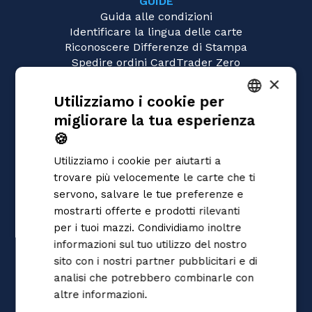
GUIDE
Guida alle condizioni
Identificare la lingua delle carte
Riconoscere Differenze di Stampa
Spedire ordini CardTrader Zero
Video tutorial
×
Utilizziamo i cookie per
GIOCHI
migliorare la tua esperienza
Magic: the Gathering
ITALIAN
Pokémon
🍪
ENGLISH
Yu-Gi-Oh!
Utilizziamo i cookie per aiutarti a
Flesh and Blood
SPANISH
trovare più velocemente le carte che ti
Digimon
servono, salvare le tue preferenze e
One Piece
mostrarti offerte e prodotti rilevanti
Dragon Ball Super
Cardfight!! Vanguard
per i tuoi mazzi. Condividiamo inoltre
Disney Lorcana
informazioni sul tuo utilizzo del nostro
Star Wars Unlimited
sito con i nostri partner pubblicitari e di
Union Arena
analisi che potrebbero combinarle con
Riftbound | League of Legends
altre informazioni.
Informativa sulla
Gundam
privacy