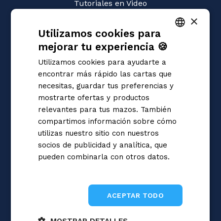
Tutoriales en Video
×
JUEGOS
Utilizamos cookies para
Disney Lorcana
Magic: the Gathering
mejorar tu experiencia 🍪
ITALIAN
Pokémon
Utilizamos cookies para ayudarte a
Yu-Gi-Oh!
ENGLISH
encontrar más rápido las cartas que
Flesh and Blood
SPANISH
necesitas, guardar tus preferencias y
Digimon
mostrarte ofertas y productos
One Piece
Dragon Ball Super
relevantes para tus mazos. También
Cardfight!! Vanguard
compartimos información sobre cómo
Star Wars Unlimited
utilizas nuestro sitio con nuestros
Union Arena
socios de publicidad y analítica, que
Riftbound | League of Legends
pueden combinarla con otros datos.
Gundam
Informativa sulla privacy
Sorcery: Contested Realm
ACEPTAR TODO