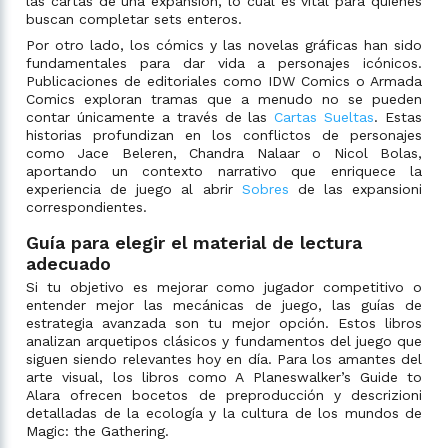
las cartas de una expansión, lo cual es vital para quienes
buscan completar sets enteros.
Por otro lado, los cómics y las novelas gráficas han sido
fundamentales para dar vida a personajes icónicos.
Publicaciones de editoriales como IDW Comics o Armada
Comics exploran tramas que a menudo no se pueden
contar únicamente a través de las
Cartas Sueltas
. Estas
historias profundizan en los conflictos de personajes
como Jace Beleren, Chandra Nalaar o Nicol Bolas,
aportando un contexto narrativo que enriquece la
experiencia de juego al abrir
Sobres
de las expansioni
correspondientes.
Guía para elegir el material de lectura
adecuado
Si tu objetivo es mejorar como jugador competitivo o
entender mejor las mecánicas de juego, las guías de
estrategia avanzada son tu mejor opción. Estos libros
analizan arquetipos clásicos y fundamentos del juego que
siguen siendo relevantes hoy en día. Para los amantes del
arte visual, los libros como A Planeswalker’s Guide to
Alara ofrecen bocetos de preproducción y descrizioni
detalladas de la ecología y la cultura de los mundos de
Magic: the Gathering.