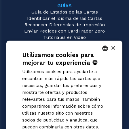
GUÍAS
Guía de Estados de las Cartas
Identificar el Idioma de las Cartas
Reconocer Diferencias de Impresión
Enviar Pedidos con CardTrader Zero
Tutoriales en Video
×
JUEGOS
Utilizamos cookies para
Magic: the Gathering
Pokémon
mejorar tu experiencia 🍪
ITALIAN
Yu-Gi-Oh!
Utilizamos cookies para ayudarte a
Flesh and Blood
ENGLISH
encontrar más rápido las cartas que
Digimon
SPANISH
necesitas, guardar tus preferencias y
One Piece
mostrarte ofertas y productos
Dragon Ball Super
Cardfight!! Vanguard
relevantes para tus mazos. También
Disney Lorcana
compartimos información sobre cómo
Star Wars Unlimited
utilizas nuestro sitio con nuestros
Union Arena
socios de publicidad y analítica, que
Riftbound | League of Legends
pueden combinarla con otros datos.