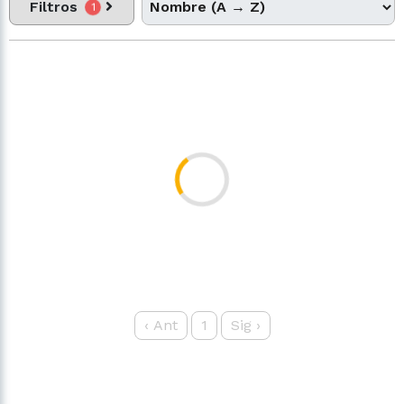
Filtros
1
‹
Ant
1
Sig
›