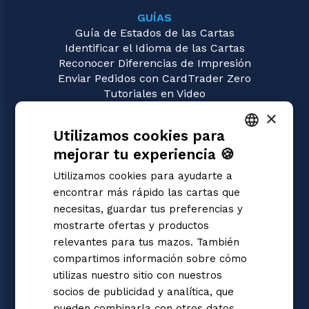
GUÍAS
Guía de Estados de las Cartas
Identificar el Idioma de las Cartas
Reconocer Diferencias de Impresión
Enviar Pedidos con CardTrader Zero
Tutoriales en Video
×
JUEGOS
Utilizamos cookies para
Magic: the Gathering
Pokémon
mejorar tu experiencia 🍪
ITALIAN
Yu-Gi-Oh!
Utilizamos cookies para ayudarte a
Flesh and Blood
ENGLISH
encontrar más rápido las cartas que
Digimon
SPANISH
necesitas, guardar tus preferencias y
One Piece
mostrarte ofertas y productos
Dragon Ball Super
Cardfight!! Vanguard
relevantes para tus mazos. También
Disney Lorcana
compartimos información sobre cómo
Star Wars Unlimited
utilizas nuestro sitio con nuestros
Union Arena
socios de publicidad y analítica, que
Riftbound | League of Legends
pueden combinarla con otros datos.