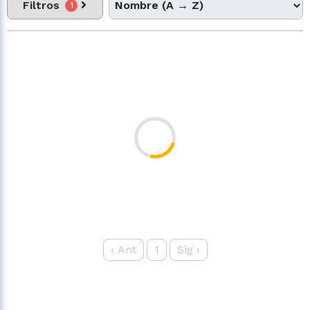
Filtros
1
‹
Ant
1
Sig
›