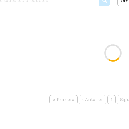
Ord
‹‹
Primera
‹
Anterior
1
Sig