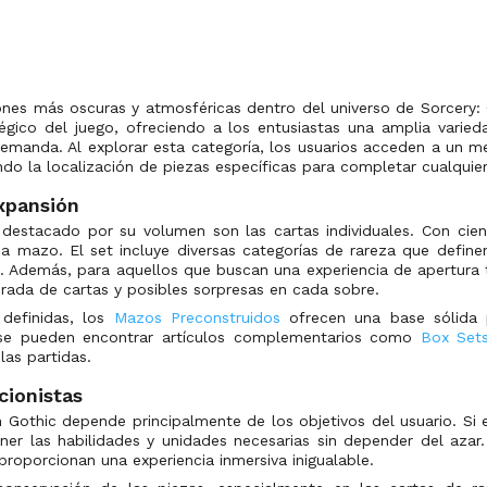
iones más oscuras y atmosféricas dentro del universo de Sorcery:
atégico del juego, ofreciendo a los entusiastas una amplia vari
emanda. Al explorar esta categoría, los usuarios acceden a un m
do la localización de piezas específicas para completar cualquier
expansión
estacado por su volumen son las cartas individuales. Con ciento
 mazo. El set incluye diversas categorías de rareza que define
ue. Además, para aquellos que buscan una experiencia de apertura 
brada de cartas y posibles sorpresas en cada sobre.
 definidas, los
Mazos Preconstruidos
ofrecen una base sólida 
 se pueden encontrar artículos complementarios como
Box Sets
las partidas.
cionistas
othic depende principalmente de los objetivos del usuario. Si el 
er las habilidades y unidades necesarias sin depender del azar.
 proporcionan una experiencia inmersiva inigualable.