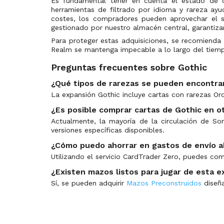
Es fundamental tener en cuenta el estado de co
herramientas de filtrado por idioma y rareza ay
costes, los compradores pueden aprovechar el s
gestionado por nuestro almacén central, garantizan
Para proteger estas adquisiciones, se recomiend
Realm se mantenga impecable a lo largo del tiem
Preguntas frecuentes sobre Gothic
¿Qué tipos de rarezas se pueden encontra
La expansión Gothic incluye cartas con rarezas Or
¿Es posible comprar cartas de Gothic en o
Actualmente, la mayoría de la circulación de Sor
versiones específicas disponibles.
¿Cómo puedo ahorrar en gastos de envío al
Utilizando el servicio CardTrader Zero, puedes com
¿Existen mazos listos para jugar de esta e
Sí, se pueden adquirir
Mazos Preconstruidos
diseña