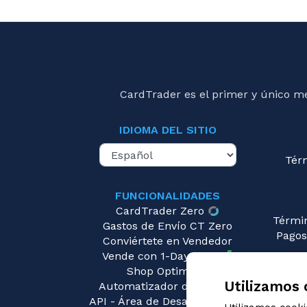
CardTrader es el primer y único m
IDIOMA DEL SITIO
Tér
FUNCIONALIDADES
CardTrader Zero
Térmi
Gastos de Envío CT Zero
Pagos
Conviértete en Vendedor
Vende con 1-Day Ready
Pre
Shop Optimizer
Utilizamos 
Automatizador de Precios
API - Área de Desarrolladores