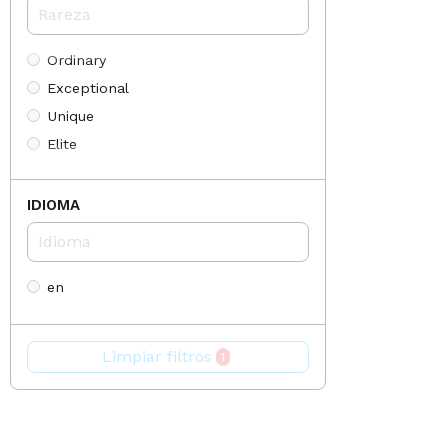
The Four Elementals Alpha Preconstructed Deck
(135)
Ordinary
Exceptional
Unique
Elite
Promo
Token
IDIOMA
None
Curio
en
Limpiar filtros
1