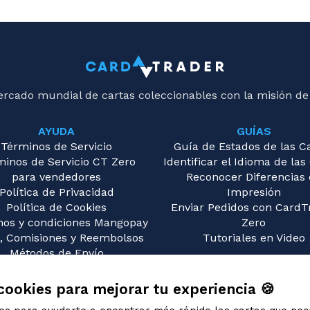
ercado mundial de cartas coleccionables con la misión de
AYUDA
GUÍAS
Términos de Servicio
Guía de Estados de las C
minos de Servicio CT Zero
Identificar el Idioma de las
para vendedores
Reconocer Diferencias
Política de Privacidad
Impresión
Política de Cookies
Enviar Pedidos con CardT
nos y condiciones Mangopay
Zero
, Comisiones y Reembolsos
Tutoriales en Video
Métodos de Envío
guntas Frecuentes (FAQ)
Contáctanos
cookies para mejorar tu experiencia 🍪