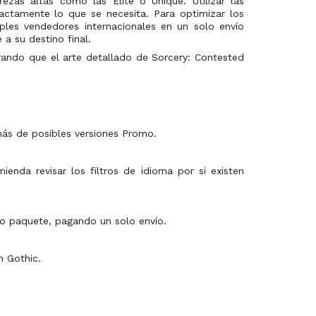
zas altas como las Elite o Unique. Utilizar las
actamente lo que se necesita. Para optimizar los
les vendedores internacionales en un solo envío
a su destino final.
ando que el arte detallado de Sorcery: Contested
más de posibles versiones Promo.
enda revisar los filtros de idioma por si existen
ico paquete, pagando un solo envío.
n Gothic.