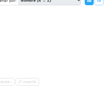
enar por:
uiente
›
Invertir