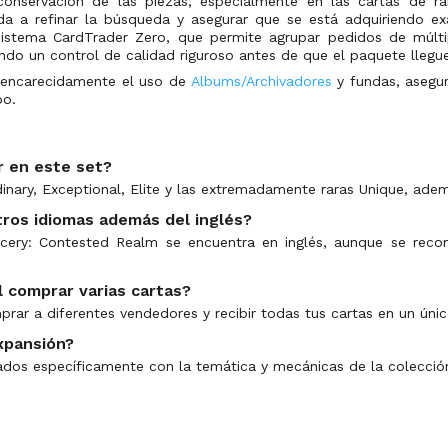
nservación de las piezas, especialmente en las cartas de rare
uda a refinar la búsqueda y asegurar que se está adquiriendo ex
istema CardTrader Zero, que permite agrupar pedidos de múltip
do un control de calidad riguroso antes de que el paquete llegue 
a encarecidamente el uso de
Albums/Archivadores
y fundas, asegur
po.
r en este set?
dinary, Exceptional, Elite y las extremadamente raras Unique, ade
tros idiomas además del inglés?
cery: Contested Realm se encuentra en inglés, aunque se recomi
 comprar varias cartas?
prar a diferentes vendedores y recibir todas tus cartas en un ún
xpansión?
dos específicamente con la temática y mecánicas de la colecció