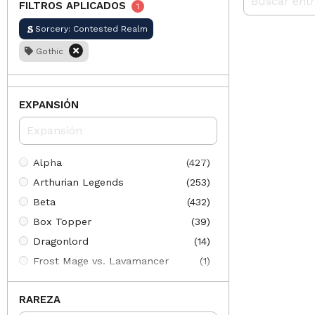
FILTROS APLICADOS
1
Sorcery: Contested Realm
Gothic
EXPANSIÓN
Alpha
(427)
Arthurian Legends
(253)
Beta
(432)
Box Topper
(39)
Dragonlord
(14)
Frost Mage vs. Lavamancer
(1)
Gothic
(450)
RAREZA
Promotional
(85)