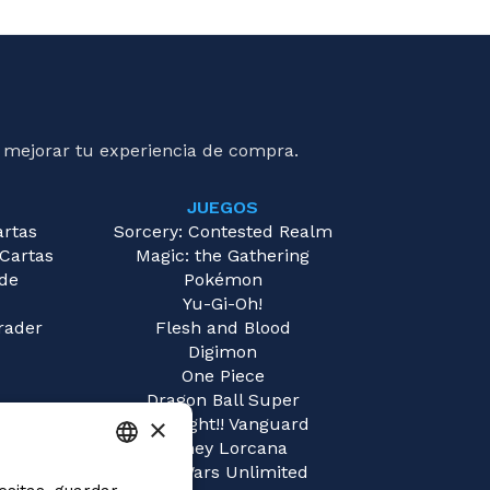
 mejorar tu experiencia de compra.
JUEGOS
artas
Sorcery: Contested Realm
 Cartas
Magic: the Gathering
 de
Pokémon
Yu-Gi-Oh!
rader
Flesh and Blood
Digimon
One Piece
Dragon Ball Super
×
Cardfight!! Vanguard
Disney Lorcana
Star Wars Unlimited
ITALIAN