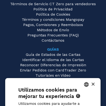
Términos de Servicio CT Zero para vendedores
Política de Privacidad
Política de Cookies
Términos y condiciones Mangopay
Pagos, Comisiones y Reembolsos
Métodos de Envío
Preguntas Frecuentes (FAQ)
Contáctanos
GUÍAS
Guía de Estados de las Cartas
Identificar el Idioma de las Cartas
Reconocer Diferencias de Impresión
Enviar Pedidos con CardTrader Zero
Tutoriales en Video
×
JUEGOS
Utilizamos cookies para
Sorcery: Contested Realm
Magic: the Gathering
mejorar tu experiencia 🍪
ITALIAN
Pokémon
Utilizamos cookies para ayudarte a
Yu-Gi-Oh!
ENGLISH