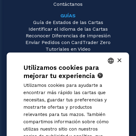
Contáctanos
GUÍAS
Guía de Estados de las Cartas
Identificar el Idioma de las Cartas
Reconocer Diferencias de Impresión
Enviar Pedidos con CardTrader Zero
Tutoriales en Video
×
JUEGOS
Utilizamos cookies para
Union Arena
Magic: the Gathering
mejorar tu experiencia 🍪
ITALIAN
Pokémon
Utilizamos cookies para ayudarte a
Yu-Gi-Oh!
ENGLISH
encontrar más rápido las cartas que
Flesh and Blood
SPANISH
necesitas, guardar tus preferencias y
Digimon
mostrarte ofertas y productos
One Piece
Dragon Ball Super
relevantes para tus mazos. También
Cardfight!! Vanguard
compartimos información sobre cómo
Disney Lorcana
utilizas nuestro sitio con nuestros
Star Wars Unlimited