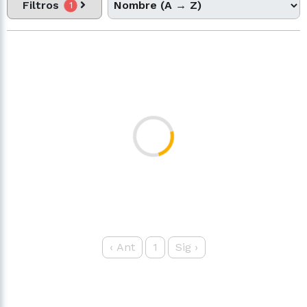
Filtros
1
‹
Ant
1
Sig
›