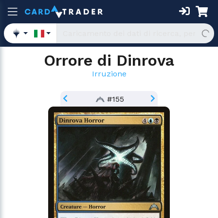
Orrore di Dinrova
Irruzione
#155