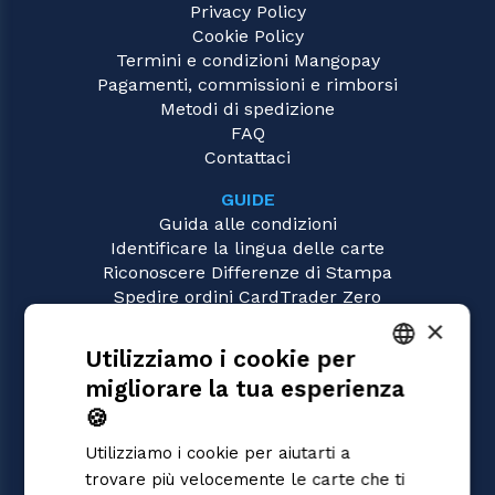
Privacy Policy
Cookie Policy
Termini e condizioni Mangopay
Pagamenti, commissioni e rimborsi
Metodi di spedizione
FAQ
Contattaci
GUIDE
Guida alle condizioni
Identificare la lingua delle carte
Riconoscere Differenze di Stampa
Spedire ordini CardTrader Zero
Video tutorial
×
Utilizziamo i cookie per
GIOCHI
migliorare la tua esperienza
Magic: the Gathering
ITALIAN
Pokémon
🍪
ENGLISH
Yu-Gi-Oh!
Utilizziamo i cookie per aiutarti a
Flesh and Blood
SPANISH
trovare più velocemente le carte che ti
Digimon