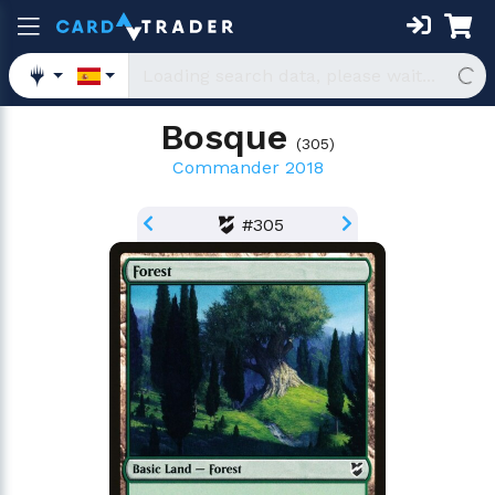
Bosque
(
305
)
Commander 2018
#305