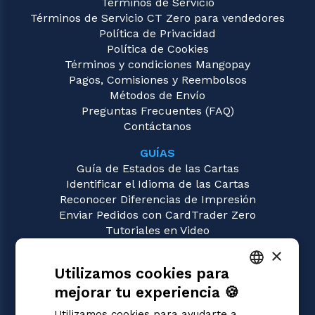
Términos de Servicio
Términos de Servicio CT Zero para vendedores
Política de Privacidad
Política de Cookies
Términos y condiciones Mangopay
Pagos, Comisiones y Reembolsos
Métodos de Envío
Preguntas Frecuentes (FAQ)
Contáctanos
GUÍAS
Guía de Estados de las Cartas
Identificar el Idioma de las Cartas
Reconocer Diferencias de Impresión
Enviar Pedidos con CardTrader Zero
Tutoriales en Video
×
JUEGOS
Utilizamos cookies para
Magic: the Gathering
Pokémon
mejorar tu experiencia 🍪
ITALIAN
Yu-Gi-Oh!
Utilizamos cookies para ayudarte a