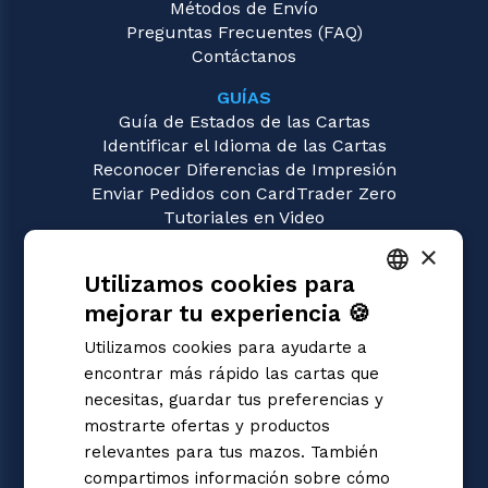
Métodos de Envío
Preguntas Frecuentes (FAQ)
Contáctanos
GUÍAS
Guía de Estados de las Cartas
Identificar el Idioma de las Cartas
Reconocer Diferencias de Impresión
Enviar Pedidos con CardTrader Zero
Tutoriales en Video
×
JUEGOS
Utilizamos cookies para
Flesh and Blood
Magic: the Gathering
mejorar tu experiencia 🍪
ITALIAN
Pokémon
Utilizamos cookies para ayudarte a
Yu-Gi-Oh!
ENGLISH
encontrar más rápido las cartas que
Digimon
SPANISH
necesitas, guardar tus preferencias y
One Piece
mostrarte ofertas y productos
Dragon Ball Super
Cardfight!! Vanguard
relevantes para tus mazos. También
Disney Lorcana
compartimos información sobre cómo