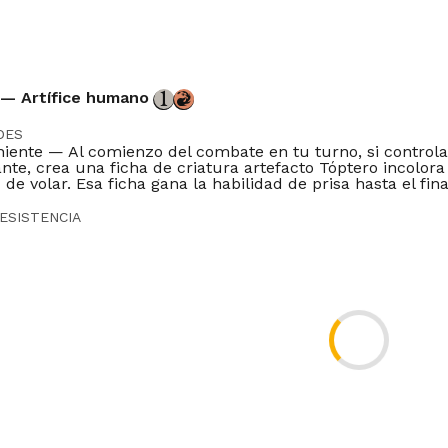
 — Artífice humano
DES
eniente — Al comienzo del combate en tu turno, si controla
te, crea una ficha de criatura artefacto Tóptero incolora 
 de volar. Esa ficha gana la habilidad de prisa hasta el fina
ESISTENCIA
amos que vas por ahí sin escolta?".
DOR
iz
Vintage
Commander
Oathbreaker
Duel
Tlr