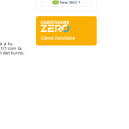
Near Mint
NM
Cómo funciona
s a tu
1/1 con la
l del turno.