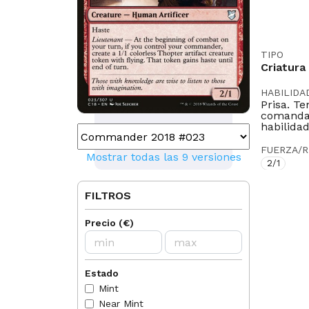
TIPO
Criatura
HABILIDA
Prisa. T
comandan
habilidad
FUERZA/R
Mostrar todas las 9 versiones
2/1
TEXTO
FILTROS
"¿Sabe R
Precio
(
€
)
ILUSTRA
Ilker Yild
LEGAL EN
Legacy
Estado
Mint
IDIOMAS
Near Mint