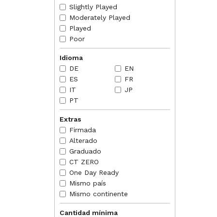
DE
EN
Slightly Played
Moderately Played
NORMAS
2018-07
Played
someho
Poor
comman
2018-07
Idioma
resolve
DE
EN
2018-07
ES
FR
the lie
IT
JP
PT
Extras
Firmada
Alterado
Graduado
CT ZERO
One Day Ready
Mismo país
Mismo continente
Cantidad mínima