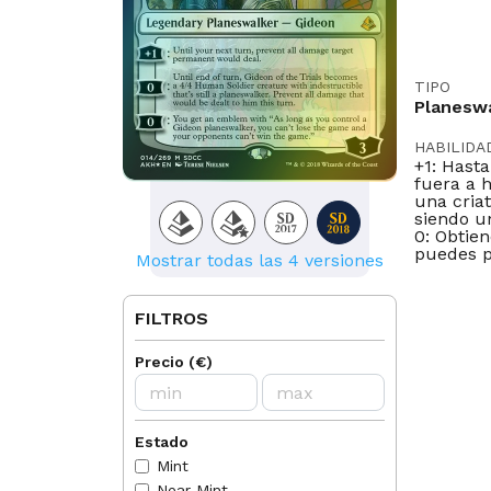
TIPO
Planesw
HABILIDA
+1: Hast
fuera a h
una cria
siendo u
0: Obtie
puedes p
Mostrar todas las 4 versiones
ILUSTRA
Izzy
FILTROS
LEGAL EN
Precio
(
€
)
Historic
Oathbreak
IDIOMAS
Estado
EN
Mint
Near Mint
NORMAS