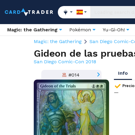
Magic: the Gathering
Pokémon
Yu-Gi-Oh!
Magic: the Gathering
San Diego Comic-C
Gideon de las prueba
San Diego Comic-Con 2018
Info
#014
Precio
—