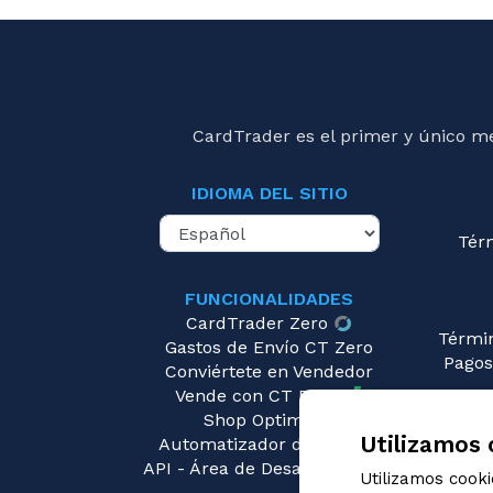
planesw
counte
2017-04
keep t
under 
2017-04
CardTrader es el primer y único m
battlef
2017-04
contro
IDIOMA DEL SITIO
opposi
planes
Tér
FUNCIONALIDADES
CardTrader Zero
Térmi
Gastos de Envío CT Zero
Pagos
Conviértete en Vendedor
Vende con CT Ready
Pre
Shop Optimizer
Utilizamos 
Automatizador de Precios
API - Área de Desarrolladores
Utilizamos cook