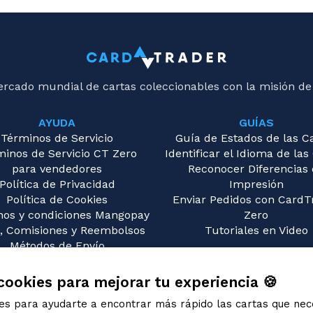
alker). Even though he has indestructible, if Gideon has n
rs on him, he's put into his owner's graveyard.
If Gideon leaves the battlefield after giving you his emb
-18
he emblem. Its effect will apply again later if another Gi
your control.
Gideon's second ability doesn't count as a creature ent
-18
ercado mundial de cartas coleccionables con la misión de
ield. Gideon was already on the battlefield; he only change
If you have Gideon's emblem in a Two-Headed Giant 
-18
l a Gideon planeswalker, your team can't lose the game a
AYUDA
GUÍAS
ng team can't win the game. If your teammate controls a
Términos de Servicio
Guía de Estados de las C
walker but you do not, your emblem's effect doesn't apply
minos de Servicio CT Zero
Identificar el Idioma de las
para vendedores
Reconocer Diferencias
Política de Privacidad
Impresión
Política de Cookies
Enviar Pedidos con CardT
nos y condiciones Mangopay
Zero
, Comisiones y Reembolsos
Tutoriales en Video
Métodos de Envío
guntas Frecuentes (FAQ)
Contáctanos
cookies para mejorar tu experiencia 🍪
ies para ayudarte a encontrar más rápido las cartas que nec