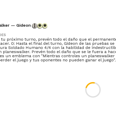
alker — Gideon
DES
a tu próximo turno, prevén todo el daño que el permanente
acer. 0: Hasta el final del turno, Gideon de las pruebas se
tura Soldado Humano 4/4 con la habilidad de indestructib
n planeswalker. Prevén todo el daño que se le fuera a hace
nes un emblema con "Mientras controles un planeswalker 
erder el juego y tus oponentes no pueden ganar el juego".
DOR
Timeless
Gladiator
Pioneer
Modern
Legacy
Vintage
Penny
er
Brawl
Competitivebrawl
Duel
Tlr