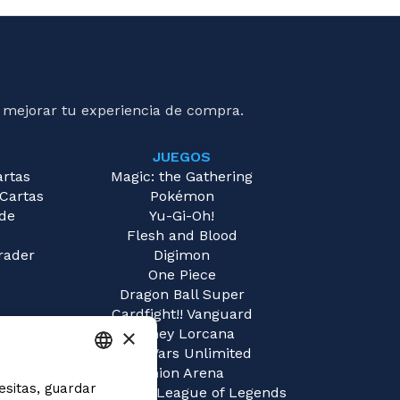
o loyalty
lem, you'll
deon comes
ering the
 mejorar tu experiencia de compra.
d his types.
game and
nd the
JUEGOS
 Gideon
artas
Magic: the Gathering
.
 Cartas
Pokémon
 de
Yu-Gi-Oh!
Flesh and Blood
rader
Digimon
One Piece
Dragon Ball Super
Cardfight!! Vanguard
×
Disney Lorcana
Star Wars Unlimited
Union Arena
esitas, guardar
ITALIAN
Riftbound | League of Legends