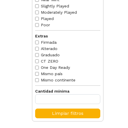
2017-04
Slightly Played
battlef
Moderately Played
any).
Played
2017-04
Poor
creatu
planes
he may
Extras
planes
Firmada
just cr
Alterado
2017-04
Graduado
oppone
matter
CT ZERO
librar
One Day Ready
End, y
Mismo país
keep p
Mismo continente
2017-04
target 
Cantidad mínima
2017-04
lose a
Loss d
Magic 
Limpiar filtros
2017-04
ability
the da
causes