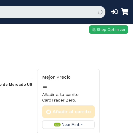
🚀 Shop Optimizer
Mejor Precio
-
io de Mercado US
Añadir a tu carrito
CardTrader Zero.
Añadir al carrito
Near Mint
NM