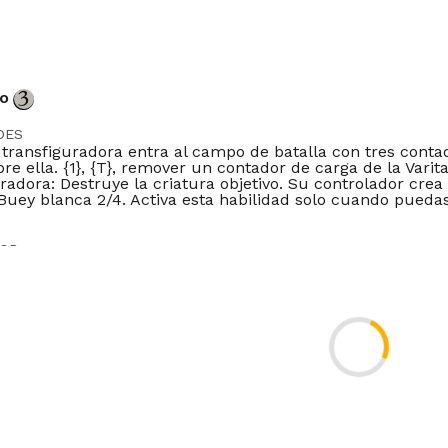
to
DES
a transfiguradora entra al campo de batalla con tres conta
re ella. {1}, {T}, remover un contador de carga de la Varit
radora: Destruye la criatura objetivo. Su controlador crea
 Buey blanca 2/4. Activa esta habilidad solo cuando pueda
DOR
ller
Timeless
Gladiator
Pioneer
Modern
Legacy
Vintage
Penny
er
Brawl
Competitivebrawl
Duel
Tlr
DE
IT
JP
KR
PT
RU
ES
ZH-CN
ZH-TW