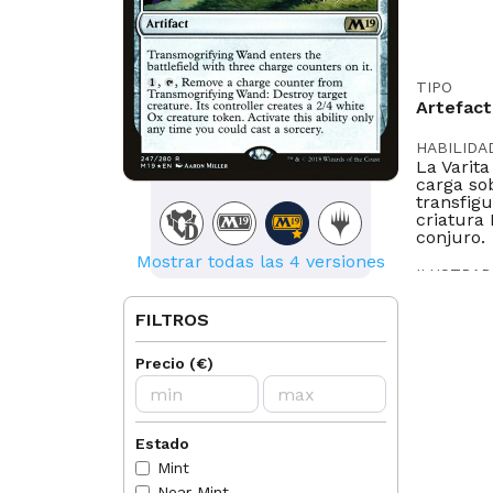
TIPO
Artefac
HABILIDA
La Varit
carga sob
transfigu
criatura
conjuro.
Mostrar todas las 4 versiones
ILUSTRA
Aaron Mi
FILTROS
LEGAL EN
Historic
Precio
(
€
)
Oathbreak
IDIOMAS
EN
FR
Estado
Mint
NORMAS
Near Mint