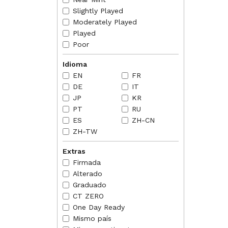
Slightly Played
NORMAS
Moderately Played
2018-07
such a
Played
they st
Poor
power 
2018-07
Idioma
keep th
EN
FR
2018-07
DE
IT
ability
Mutabl
JP
KR
PT
RU
2018-07
cause 
ES
ZH-CN
2018-07
ZH-TW
its ba
setting
Extras
effect.
Firmada
Alterado
Graduado
CT ZERO
One Day Ready
Mismo país