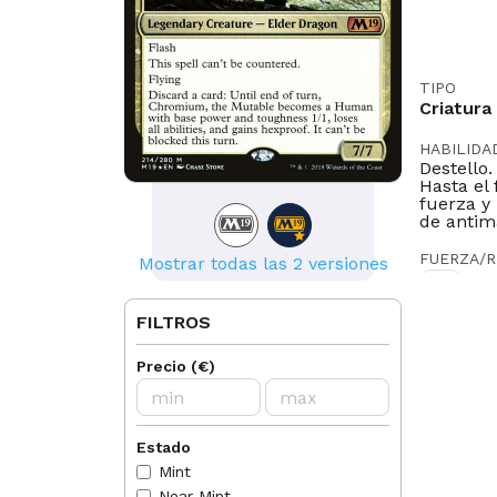
TIPO
Criatura
HABILIDA
Destello
Hasta el
fuerza y 
de antim
FUERZA/R
Mostrar todas las 2 versiones
7/7
ILUSTRA
FILTROS
Chase St
Precio
(
€
)
LEGAL EN
Historic
Oathbreak
Estado
IDIOMAS
Mint
EN
FR
Near Mint