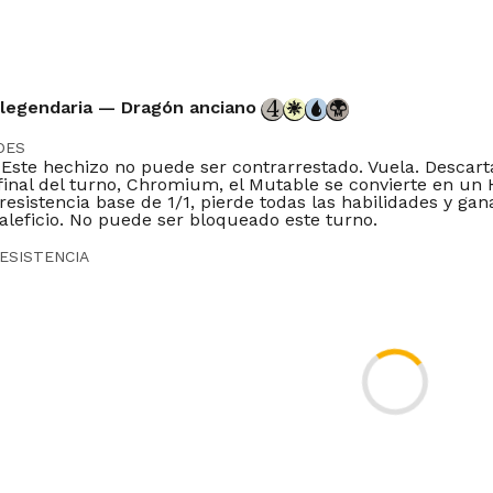
 legendaria — Dragón anciano
DES
. Este hechizo no puede ser contrarrestado. Vuela. Descart
 final del turno, Chromium, el Mutable se convierte en u
resistencia base de 1/1, pierde todas las habilidades y gan
aleficio. No puede ser bloqueado este turno.
ESISTENCIA
DOR
one
Timeless
Gladiator
Pioneer
Modern
Legacy
Vintage
Penny
er
Brawl
Competitivebrawl
Duel
DE
IT
JP
KR
PT
RU
ES
ZH-CN
ZH-TW