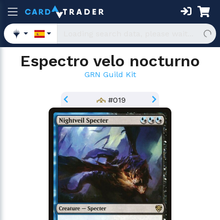
Espectro velo nocturno
GRN Guild Kit
#019