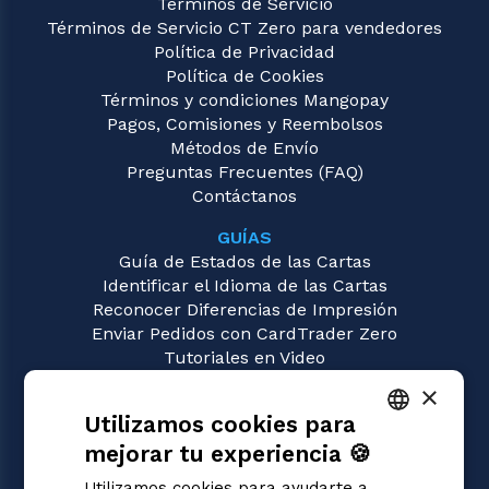
Términos de Servicio
Términos de Servicio CT Zero para vendedores
Política de Privacidad
Política de Cookies
Términos y condiciones Mangopay
Pagos, Comisiones y Reembolsos
Métodos de Envío
Preguntas Frecuentes (FAQ)
Contáctanos
GUÍAS
Guía de Estados de las Cartas
Identificar el Idioma de las Cartas
Reconocer Diferencias de Impresión
Enviar Pedidos con CardTrader Zero
Tutoriales en Video
×
JUEGOS
Utilizamos cookies para
Magic: the Gathering
Pokémon
mejorar tu experiencia 🍪
ITALIAN
Yu-Gi-Oh!
Utilizamos cookies para ayudarte a