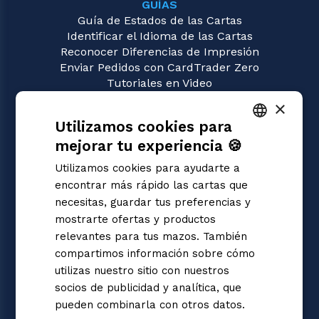
GUÍAS
Guía de Estados de las Cartas
Identificar el Idioma de las Cartas
Reconocer Diferencias de Impresión
Enviar Pedidos con CardTrader Zero
Tutoriales en Video
×
JUEGOS
Utilizamos cookies para
Digimon
Magic: the Gathering
mejorar tu experiencia 🍪
ITALIAN
Pokémon
Utilizamos cookies para ayudarte a
Yu-Gi-Oh!
ENGLISH
encontrar más rápido las cartas que
Flesh and Blood
SPANISH
necesitas, guardar tus preferencias y
One Piece
mostrarte ofertas y productos
Dragon Ball Super
Cardfight!! Vanguard
relevantes para tus mazos. También
Disney Lorcana
compartimos información sobre cómo
Star Wars Unlimited
utilizas nuestro sitio con nuestros
Union Arena
socios de publicidad y analítica, que
Riftbound | League of Legends
pueden combinarla con otros datos.
Gundam