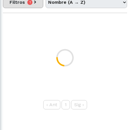
Filtros
1
‹
Ant
1
Sig
›