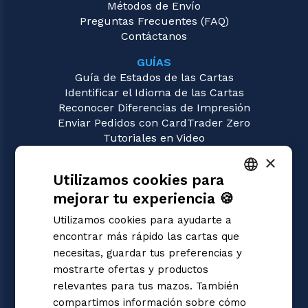
Métodos de Envío
Preguntas Frecuentes (FAQ)
Contáctanos
GUÍAS
Guía de Estados de las Cartas
Identificar el Idioma de las Cartas
Reconocer Diferencias de Impresión
Enviar Pedidos con CardTrader Zero
Tutoriales en Video
×
JUEGOS
Utilizamos cookies para
Dragon Ball Super
Magic: the Gathering
mejorar tu experiencia 🍪
ITALIAN
Pokémon
Utilizamos cookies para ayudarte a
Yu-Gi-Oh!
ENGLISH
encontrar más rápido las cartas que
Flesh and Blood
SPANISH
necesitas, guardar tus preferencias y
Digimon
mostrarte ofertas y productos
One Piece
Cardfight!! Vanguard
relevantes para tus mazos. También
Disney Lorcana
compartimos información sobre cómo