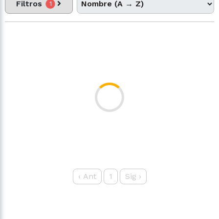
Filtros
1
‹
Ant
1
Sig
›