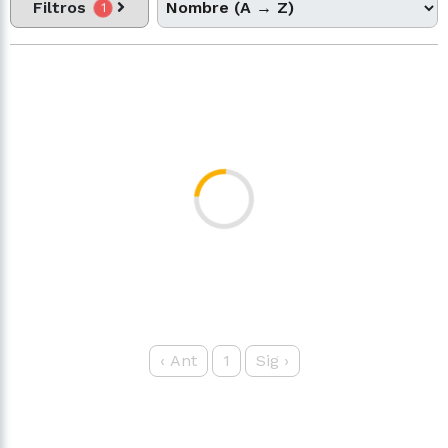
Filtros
1
‹
Ant
1
Sig
›