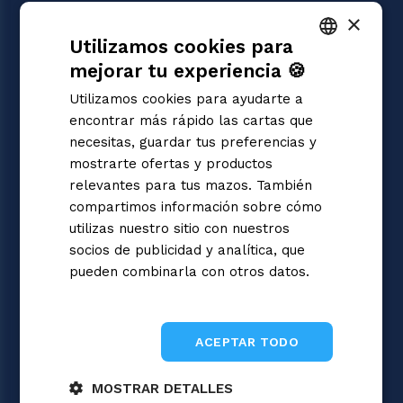
×
JUEGOS
Utilizamos cookies para
Dragon Ball Super
Magic: the Gathering
mejorar tu experiencia 🍪
ITALIAN
Pokémon
Utilizamos cookies para ayudarte a
Yu-Gi-Oh!
ENGLISH
encontrar más rápido las cartas que
Flesh and Blood
SPANISH
necesitas, guardar tus preferencias y
Digimon
mostrarte ofertas y productos
One Piece
Cardfight!! Vanguard
relevantes para tus mazos. También
Disney Lorcana
compartimos información sobre cómo
Star Wars Unlimited
utilizas nuestro sitio con nuestros
Union Arena
socios de publicidad y analítica, que
Riftbound | League of Legends
pueden combinarla con otros datos.
Gundam
Informativa sulla privacy
Sorcery: Contested Realm
ACEPTAR TODO
MOSTRAR DETALLES