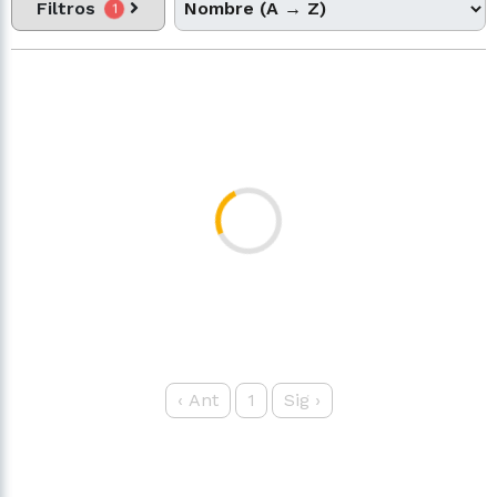
Filtros
1
‹
Ant
1
Sig
›