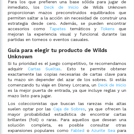
Para los que prefieren una base sólida para jugar de
inmediato, los
Deck de Inicio
de Wilds Unknown
proporcionan mazos preconstruidos equilibrados que
permiten saltar a la acción sin necesidad de construir una
estrategia desde cero. Además, se pueden encontrar
accesorios como
Tapetes
temáticos y
Tokens
que
mejoran la experiencia visual y funcional durante las
partidas en torneos o eventos casuales.
Guía para elegir tu producto de Wilds
Unknown
Si tu prioridad es el juego competitivo, te recomendamos
adquirir
Cartas Sueltas
. Esto te permite obtener
exactamente las copias necesarias de cartas clave para
tu mazo sin depender del azar de los sobres. Si estás
comenzando tu viaje en Disney Lorcana, un
Deck de Inicio
es la mejor puerta de entrada, ya que incluye reglas y un
mazo listo para jugar.
Los coleccionistas que buscan las rarezas más altas
suelen optar por las
Caja de Sobres
, ya que ofrecen la
mayor probabilidad estadística de encontrar cartas
brillantes (foil) o raras. Para aquellos que desean una
solución completa, es posible consultar otras
expansiones populares como
Fabled
o
Azurite Sea
para