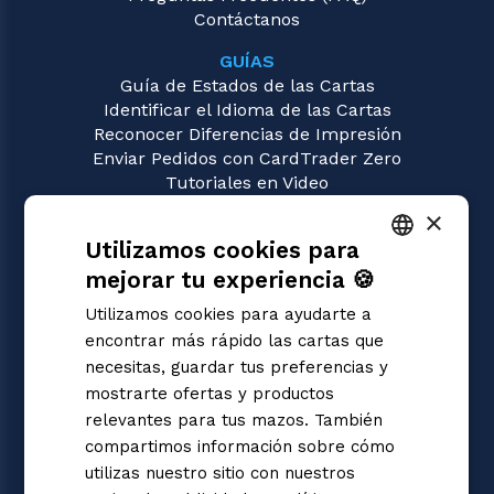
Contáctanos
GUÍAS
Guía de Estados de las Cartas
Identificar el Idioma de las Cartas
Reconocer Diferencias de Impresión
Enviar Pedidos con CardTrader Zero
Tutoriales en Video
×
JUEGOS
Utilizamos cookies para
Disney Lorcana
Magic: the Gathering
mejorar tu experiencia 🍪
ITALIAN
Pokémon
Utilizamos cookies para ayudarte a
Yu-Gi-Oh!
ENGLISH
encontrar más rápido las cartas que
Flesh and Blood
SPANISH
necesitas, guardar tus preferencias y
Digimon
mostrarte ofertas y productos
One Piece
Dragon Ball Super
relevantes para tus mazos. También
Cardfight!! Vanguard
compartimos información sobre cómo
Star Wars Unlimited
utilizas nuestro sitio con nuestros
Union Arena