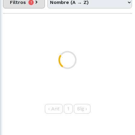
Filtros
1
‹
Ant
1
Sig
›