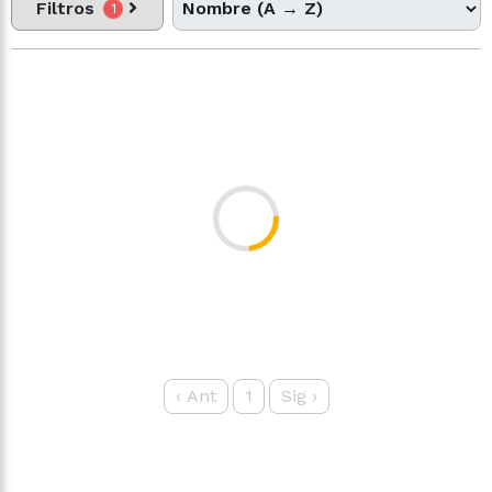
Filtros
1
‹
Ant
1
Sig
›