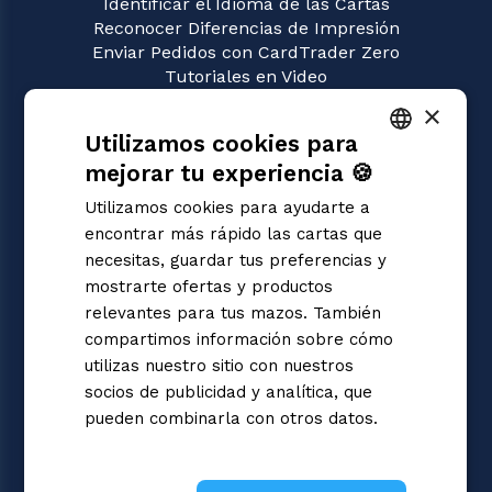
Identificar el Idioma de las Cartas
Reconocer Diferencias de Impresión
Enviar Pedidos con CardTrader Zero
Tutoriales en Video
×
JUEGOS
Utilizamos cookies para
Pokémon
Magic: the Gathering
mejorar tu experiencia 🍪
ITALIAN
Yu-Gi-Oh!
Utilizamos cookies para ayudarte a
Flesh and Blood
ENGLISH
encontrar más rápido las cartas que
Digimon
SPANISH
necesitas, guardar tus preferencias y
One Piece
mostrarte ofertas y productos
Dragon Ball Super
Cardfight!! Vanguard
relevantes para tus mazos. También
Disney Lorcana
compartimos información sobre cómo
Star Wars Unlimited
utilizas nuestro sitio con nuestros
Union Arena
socios de publicidad y analítica, que
Riftbound | League of Legends
pueden combinarla con otros datos.
Gundam
Informativa sulla privacy
Sorcery: Contested Realm