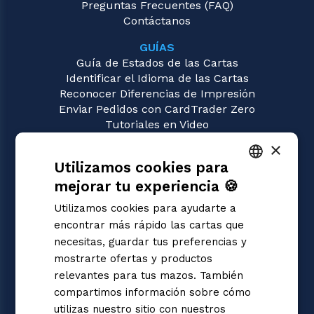
Preguntas Frecuentes (FAQ)
Contáctanos
GUÍAS
Guía de Estados de las Cartas
Identificar el Idioma de las Cartas
Reconocer Diferencias de Impresión
Enviar Pedidos con CardTrader Zero
Tutoriales en Video
×
JUEGOS
Utilizamos cookies para
Sorcery: Contested Realm
Magic: the Gathering
mejorar tu experiencia 🍪
ITALIAN
Pokémon
Utilizamos cookies para ayudarte a
Yu-Gi-Oh!
ENGLISH
encontrar más rápido las cartas que
Flesh and Blood
SPANISH
necesitas, guardar tus preferencias y
Digimon
mostrarte ofertas y productos
One Piece
Dragon Ball Super
relevantes para tus mazos. También
Cardfight!! Vanguard
compartimos información sobre cómo
Disney Lorcana
utilizas nuestro sitio con nuestros