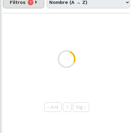
Filtros
1
‹
Ant
1
Sig
›