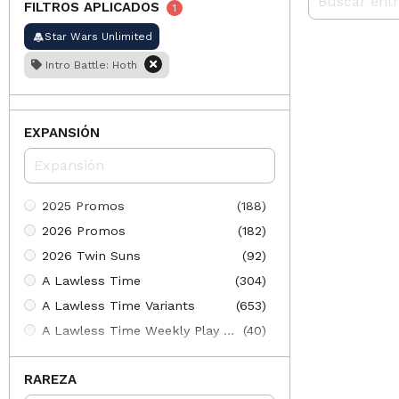
FILTROS APLICADOS
1
Star Wars Unlimited
Intro Battle: Hoth
EXPANSIÓN
2025 Promos
(188)
2026 Promos
(182)
2026 Twin Suns
(92)
A Lawless Time
(304)
A Lawless Time Variants
(653)
A Lawless Time Weekly Play Promos
(40)
Ashes of the Empire Variants
(661)
RAREZA
Ashes of the Empire Weekly Play Promos
(40)