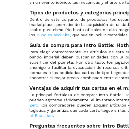
Spark of Rebellion Variants
(276)
en un evento icónico, las mecánicas y el arte de la
Spark of Rebellion: Weekly Play Promos
(22)
Tipos de productos y categorías princi
Star Wars Products
(43)
Dentro de este conjunto de productos, los usuar
marketplace, permitiendo la adquisición de unidad
Twilight of the Republic
(270)
asalto para clima frío hasta oficiales de alto ran
Twilight of the Republic Variants
(288)
los
Bundles and Kits
, que suelen incluir materiale
Twilight of the Republic: Weekly Play Promos
(23)
Guía de compra para Intro Battle: Hoth
Para elegir correctamente los artículos de esta e
bando imperial deben buscar unidades con la pa
superficie del planeta. Por otro lado, los jugad
enemigo o facilitar la evacuación de recursos crít
comunes o las codiciadas cartas de tipo Legenda
encontrar el mejor precio combinado entre cientos
Ventajas de adquirir tus cartas en el 
La principal fortaleza de comprar Intro Battle: H
pueden agotarse rápidamente, el inventario intern
Zero
, los compradores pueden adquirir artículos 
logística y garantiza que cada carta llegue en la
of Rebellion
.
Preguntas frecuentes sobre Intro Batt