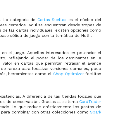
n. La categoría de
Cartas Sueltas
es el núcleo del
obres cerrados. Aquí se encuentran desde tropas de
s de las cartas individuales, existen opciones como
a base sólida de juego con la temática de Hoth.
 en el juego. Aquellos interesados en potenciar el
to, reflejando el poder de los caminantes en la
n valor en cartas que permitan retrasar el avance
os de rareza para localizar versiones comunes, poco
emás, herramientas como el
Shop Optimizer
facilitan
istencias. A diferencia de las tiendas locales que
dos de conservación. Gracias al sistema
CardTrader
ficado, lo que reduce drásticamente los gastos de
ezas para combinar con otras colecciones como
Spark