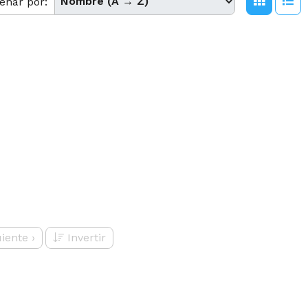
enar por:
uiente
›
Invertir