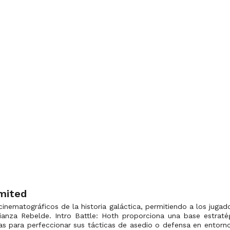
imited
ematográficos de la historia galáctica, permitiendo a los jugado
lianza Rebelde. Intro Battle: Hoth proporciona una base estrat
s para perfeccionar sus tácticas de asedio o defensa en entorno