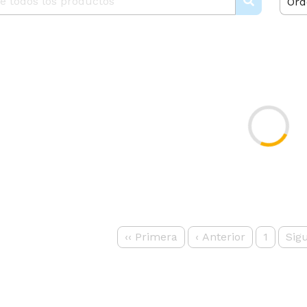
Ord
‹‹
Primera
‹
Anterior
1
Sig