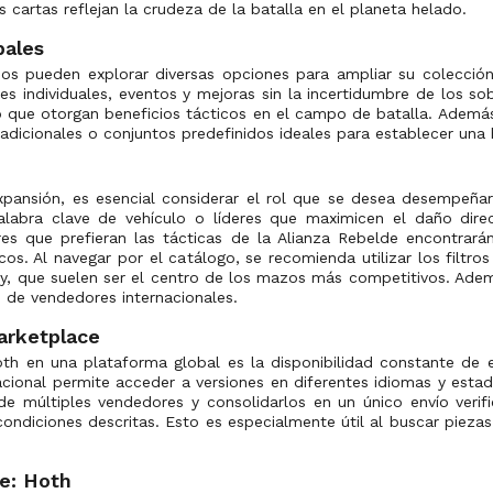
s cartas reflejan la crudeza de la batalla en el planeta helado.
pales
ios pueden explorar diversas opciones para ampliar su colecció
es individuales, eventos y mejoras sin la incertidumbre de los s
go que otorgan beneficios tácticos en el campo de batalla. Ademá
s adicionales o conjuntos predefinidos ideales para establecer un
xpansión, es esencial considerar el rol que se desea desempeñar
labra clave de vehículo o líderes que maximicen el daño direc
ores que prefieran las tácticas de la Alianza Rebelde encontrará
icos. Al navegar por el catálogo, se recomienda utilizar los filtr
ry, que suelen ser el centro de los mazos más competitivos. Ad
 de vendedores internacionales.
marketplace
oth en una plataforma global es la disponibilidad constante de ex
acional permite acceder a versiones en diferentes idiomas y esta
de múltiples vendedores y consolidarlos en un único envío veri
s condiciones descritas. Esto es especialmente útil al buscar pi
le: Hoth