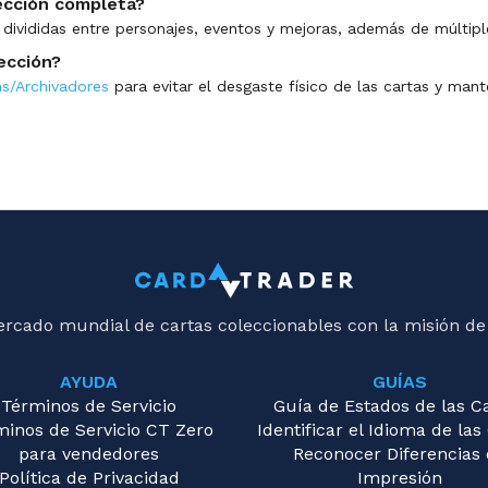
lección completa?
divididas entre personajes, eventos y mejoras, además de múltiple
ección?
s/Archivadores
para evitar el desgaste físico de las cartas y mant
ercado mundial de cartas coleccionables con la misión de
AYUDA
GUÍAS
Términos de Servicio
Guía de Estados de las C
minos de Servicio CT Zero
Identificar el Idioma de las
para vendedores
Reconocer Diferencias
Política de Privacidad
Impresión