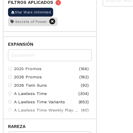
FILTROS APLICADOS
1
Star Wars Unlimited
Secrets of Power
EXPANSIÓN
2025 Promos
(188)
2026 Promos
(182)
2026 Twin Suns
(92)
A Lawless Time
(304)
A Lawless Time Variants
(653)
A Lawless Time Weekly Play Promos
(40)
Ashes of the Empire Variants
(661)
RAREZA
Ashes of the Empire Weekly Play Promos
(40)