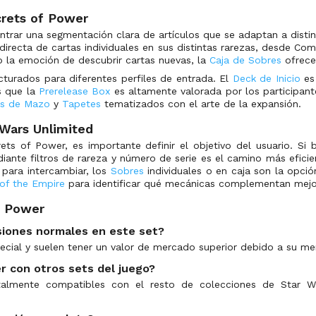
crets of Power
ntrar una segmentación clara de artículos que se adaptan a disti
 directa de cartas individuales en sus distintas rarezas, desde C
o la emoción de descubrir cartas nuevas, la
Caja de Sobres
ofrece 
turados para diferentes perfiles de entrada. El
Deck de Inicio
es 
s que la
Prerelease Box
es altamente valorada por los participan
as de Mazo
y
Tapetes
tematizados con el arte de la expansión.
 Wars Unlimited
s of Power, es importante definir el objetivo del usuario. Si 
ante filtros de rareza y número de serie es el camino más eficie
 para intercambiar, los
Sobres
individuales o en caja son la opc
of the Empire
para identificar qué mecánicas complementan mejor 
f Power
rsiones normales en este set?
ecial y suelen tener un valor de mercado superior debido a su me
r con otros sets del juego?
otalmente compatibles con el resto de colecciones de Star W