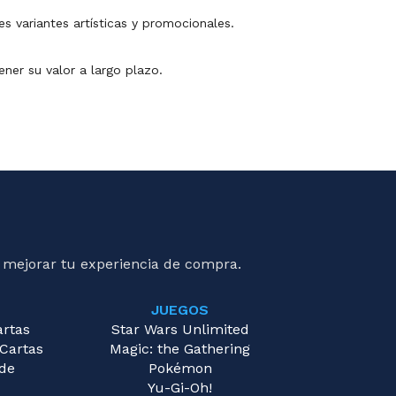
s variantes artísticas y promocionales.
ener su valor a largo plazo.
 mejorar tu experiencia de compra.
JUEGOS
artas
Star Wars Unlimited
 Cartas
Magic: the Gathering
 de
Pokémon
Yu-Gi-Oh!