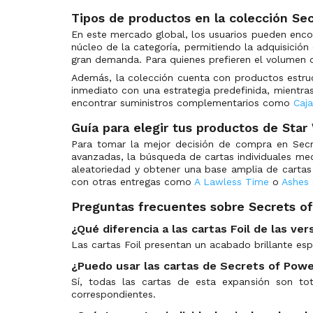
Spark of Rebellion Variants
(276)
Tipos de productos en la colección Se
Spark of Rebellion: Weekly Play Promos
(22)
En este mercado global, los usuarios pueden enco
Star Wars Products
(43)
núcleo de la categoría, permitiendo la adquisición
gran demanda. Para quienes prefieren el volumen 
Twilight of the Republic
(270)
Además, la colección cuenta con productos estruc
Twilight of the Republic Variants
(288)
inmediato con una estrategia predefinida, mientra
encontrar suministros complementarios como
Twilight of the Republic: Weekly Play Promos
(23)
Caj
Guía para elegir tus productos de Star
Para tomar la mejor decisión de compra en Secret
avanzadas, la búsqueda de cartas individuales medi
aleatoriedad y obtener una base amplia de cartas
con otras entregas como
A Lawless Time
o
Ashes 
Preguntas frecuentes sobre Secrets o
¿Qué diferencia a las cartas Foil de las ve
Las cartas Foil presentan un acabado brillante esp
¿Puedo usar las cartas de Secrets of Powe
Sí, todas las cartas de esta expansión son t
correspondientes.