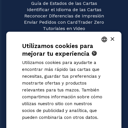
Guía de Estados de las Cartas
Identificar el Idioma de las Cartas
Reconocer Diferencias de Impresión
Enviar Pedidos con CardTrader Zero
Tutoriales en Video
×
JUEGOS
Utilizamos cookies para
Union Arena
Magic: the Gathering
mejorar tu experiencia 🍪
ITALIAN
Pokémon
Utilizamos cookies para ayudarte a
Yu-Gi-Oh!
ENGLISH
encontrar más rápido las cartas que
Flesh and Blood
SPANISH
necesitas, guardar tus preferencias y
Digimon
mostrarte ofertas y productos
One Piece
Dragon Ball Super
relevantes para tus mazos. También
Cardfight!! Vanguard
compartimos información sobre cómo
Disney Lorcana
utilizas nuestro sitio con nuestros
Star Wars Unlimited
socios de publicidad y analítica, que
Riftbound | League of Legends
pueden combinarla con otros datos.
Gundam
Informativa sulla privacy
Sorcery: Contested Realm