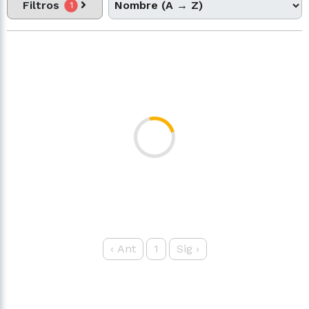
Filtros
1
‹
Ant
1
Sig
›