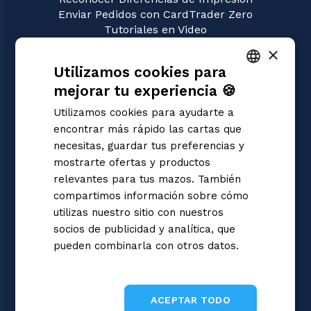
Enviar Pedidos con CardTrader Zero
Tutoriales en Video
×
JUEGOS
Utilizamos cookies para
Riftbound | League of Legends
Magic: the Gathering
mejorar tu experiencia 🍪
ITALIAN
Pokémon
Utilizamos cookies para ayudarte a
Yu-Gi-Oh!
ENGLISH
encontrar más rápido las cartas que
Flesh and Blood
SPANISH
necesitas, guardar tus preferencias y
Digimon
mostrarte ofertas y productos
One Piece
Dragon Ball Super
relevantes para tus mazos. También
Cardfight!! Vanguard
compartimos información sobre cómo
Disney Lorcana
utilizas nuestro sitio con nuestros
Star Wars Unlimited
socios de publicidad y analítica, que
Union Arena
pueden combinarla con otros datos.
Gundam
Informativa sulla privacy
Sorcery: Contested Realm
ACEPTAR TODO