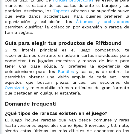
comunidad. El uso de
Fundas protectoras
es esencial para
mantener el estado de las cartas durante el barajeo y las
partidas. Asimismo, los
Tapetes
ofrecen una superficie suave
que evita daños accidentales. Para quienes prefieren la
organización y exhibición, los
Álbumes y archivadores
permiten clasificar la colección por expansión o rareza de
forma segura.
Guía para elegir tus productos de Riftbound
Si tu interés principal es el juego competitivo, te
recomendamos centrarte en adquirir cartas individuales para
completar tus jugadas maestras y mazos de inicio para
tener una base sólida. Si prefieres la experiencia de
coleccionismo puro, los
Bundles
y las cajas de sobres te
permitirán obtener una visión amplia de cada set. Para
aquellos que buscan piezas únicas, las secciones de
Oversized
y memorabilia ofrecen artículos de gran formato
que destacan en cualquier estantería.
Domande frequenti
¿Qué tipos de rarezas existen en el juego?
El juego incluye rarezas que van desde comunes y raras
hasta versiones especiales como Epic, Showcase y Ultimate,
siendo estas últimas las más difíciles de encontrar en los