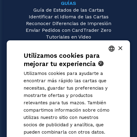
GUÍAS
Guía de Estados de las Cartas
Identificar el Idioma de las Cartas
Reconocer Diferencias de Impresión
Enviar Pedidos con CardTrader Zero
Tutoriales en Video
×
JUEGOS
Utilizamos cookies para
Union Arena
Magic: the Gathering
mejorar tu experiencia 🍪
ITALIAN
Pokémon
Utilizamos cookies para ayudarte a
Yu-Gi-Oh!
ENGLISH
encontrar más rápido las cartas que
Flesh and Blood
SPANISH
necesitas, guardar tus preferencias y
Digimon
mostrarte ofertas y productos
One Piece
Dragon Ball Super
relevantes para tus mazos. También
Cardfight!! Vanguard
compartimos información sobre cómo
Disney Lorcana
utilizas nuestro sitio con nuestros
Star Wars Unlimited
socios de publicidad y analítica, que
Riftbound | League of Legends
pueden combinarla con otros datos.
Gundam