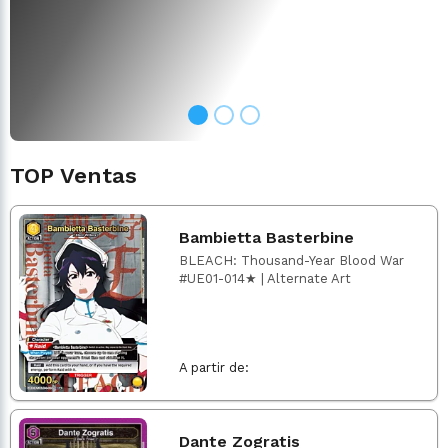
TOP Ventas
Bambietta Basterbine
BLEACH: Thousand-Year Blood War
#UE01-014★ | Alternate Art
A partir de:
Dante Zogratis