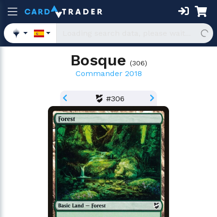
Bosque
(
306
)
Commander 2018
#306