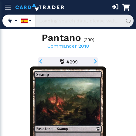
Pantano
(
299
)
Commander 2018
#299