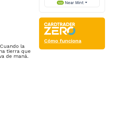
Near Mint
NM
Cómo funciona
 Cuando la
na tierra que
rva de maná.
mander
Duel
er lands, its