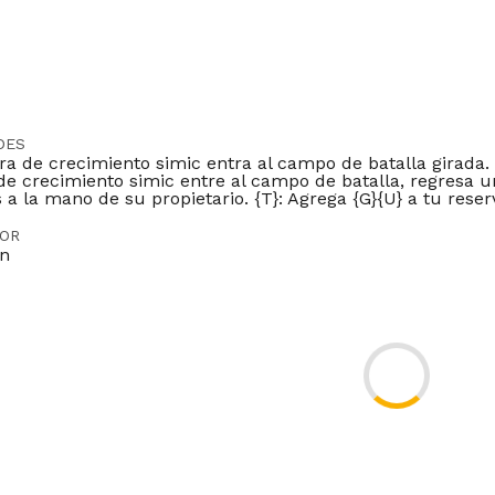
DES
a de crecimiento simic entra al campo de batalla girada.
e crecimiento simic entre al campo de batalla, regresa u
 a la mano de su propietario. {T}: Agrega {G}{U} a tu rese
DOR
on
Legacy
Pauper
Vintage
Commander
Oathbreaker
Paupercom
lr
ES
FR
IT
JP
PT
If this land enters the battlefield and you control no oth
-15
 will force you to return it to your hand.