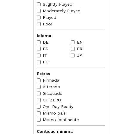
Slightly Played
Moderately Played
Played
Poor
Idioma
DE
EN
ES
FR
IT
JP
PT
Extras
Firmada
Alterado
Graduado
CT ZERO
One Day Ready
Mismo país
Mismo continente
Cantidad mínima