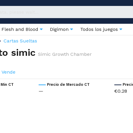
Flesh and Blood
Digimon
Todos los juegos
Cartas Sueltas
to simic
Simic Growth Chamber
Vende
 Min CT
Precio de Mercado CT
Prec
—
€0.28