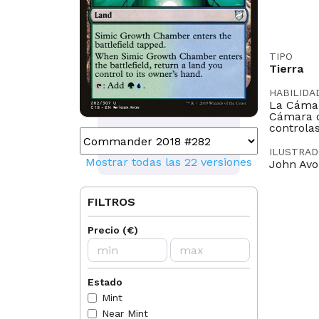
TIPO
Tierra
HABILIDA
La Cámar
Cámara d
controlas
ILUSTRA
Mostrar todas las 22 versiones
John Av
LEGAL EN
FILTROS
Modern
Predh
T
Precio
(
€
)
IDIOMAS
DE
EN
Estado
NORMAS
2013-04
Mint
ability
Near Mint