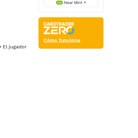
Near Mint
NM
Cómo funciona
• El jugador
h
Tlr
ets for that
can’t cast the
y text is the