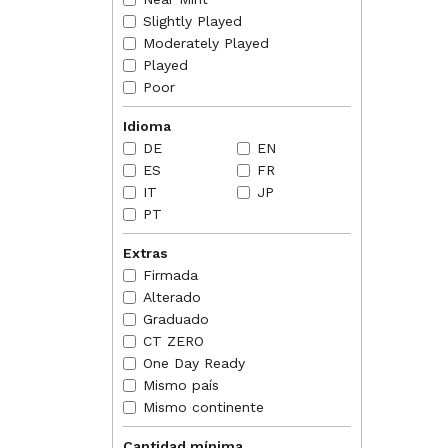
chosen
don’t 
Slightly Played
Moderately Played
2008-10
origina
Played
Poor
Idioma
DE
EN
ES
FR
IT
JP
PT
Extras
Firmada
Alterado
Graduado
CT ZERO
One Day Ready
Mismo país
Mismo continente
Cantidad mínima