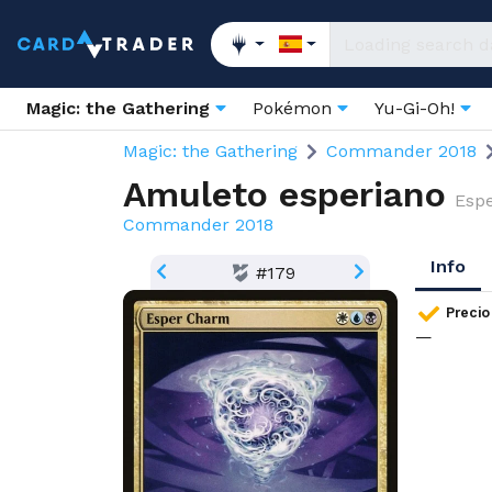
Magic: the Gathering
Pokémon
Yu-Gi-Oh!
Magic: the Gathering
Commander 2018
Amuleto esperiano
Esp
Commander 2018
Info
#179
Precio
—