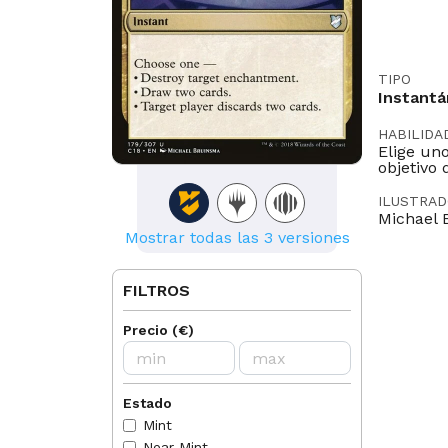
TIPO
Instant
HABILIDA
Elige uno
objetivo 
ILUSTRA
Michael 
Mostrar todas las 3 versiones
LEGAL EN
Modern
FILTROS
IDIOMAS
DE
EN
Precio
(
€
)
NORMAS
2008-10
mode. I
Estado
spell.
Mint
2008-10
Near Mint