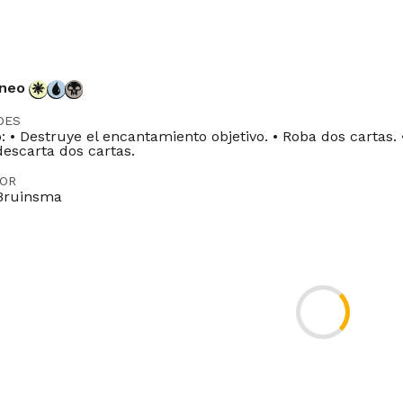
áneo
DES
: • Destruye el encantamiento objetivo. • Roba dos cartas. 
descarta dos cartas.
DOR
Bruinsma
Legacy
Vintage
Penny
Commander
Oathbreaker
Duel
Pred
ES
FR
IT
JP
PT
You can choose a mode only if you can choose legal targ
-01
f you can’t choose legal targets for any of the modes, you 
While the spell is on the stack, treat it as though its onl
-01