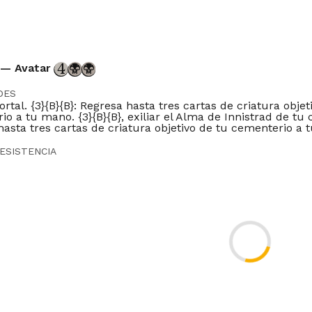
 — Avatar
DES
tal. {3}{B}{B}: Regresa hasta tres cartas de criatura objet
o a tu mano. {3}{B}{B}, exiliar el Alma de Innistrad de tu
hasta tres cartas de criatura objetivo de tu cementerio a 
ESISTENCIA
DOR
quette
Modern
Legacy
Vintage
Penny
Commander
Oathbreaker
Du
ES
FR
IT
JP
PT