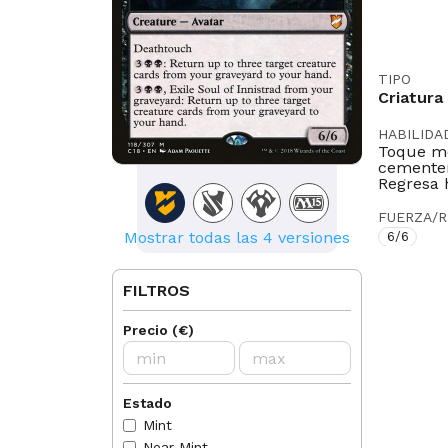
TIPO
Criatura
HABILIDA
Toque mor
cementeri
Regresa 
FUERZA/R
Mostrar todas las 4 versiones
6/6
ILUSTRA
Adam Pa
FILTROS
LEGAL EN
Precio
(
€
)
Pioneer
IDIOMAS
DE
EN
Estado
Mint
NORMAS
Near Mint