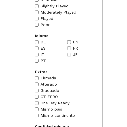
2014-07
Slightly Played
2014-07
Moderately Played
activa
activat
Played
Poor
Idioma
DE
EN
ES
FR
IT
JP
PT
Extras
Firmada
Alterado
Graduado
CT ZERO
One Day Ready
Mismo país
Mismo continente
Cantidad mínima