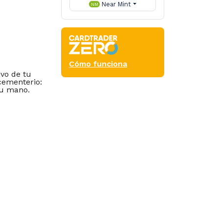
Near Mint
NM
Cómo funciona
ivo de tu
 cementerio:
tu mano.
el