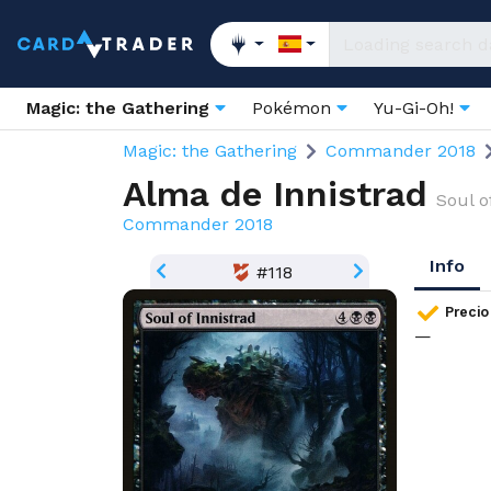
Magic: the Gathering
Pokémon
Yu-Gi-Oh!
Magic: the Gathering
Commander 2018
Alma de Innistrad
Soul o
Commander 2018
Info
#118
Precio
—