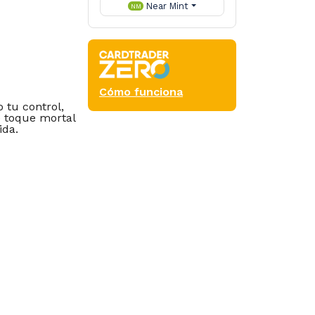
Near Mint
NM
Cómo funciona
 tu control,
de toque mortal
ida.
 on the
nters for any