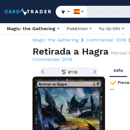
Magic: the Gathering
Pokémon
Yu-Gi-Oh!
Magic: the Gathering
Commander 2018
Retirada a Hagra
Retreat 
Commander 2018
Info
#116
Precio
—