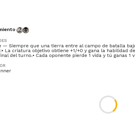
miento
DES
je — Siempre que una tierra entre al campo de batalla bajo
:• La criatura objetivo obtiene +1/+0 y gana la habilidad 
final del turno.• Cada oponente pierde 1 vida y tú ganas 1 v
DOR
anner
Modern
Legacy
Vintage
Commander
Oathbreaker
Duel
Tlr
ES
FR
IT
JP
PT
A landfall ability doesn't trigger if a permanent already
-08
field becomes a land.
A landfall ability triggers whenever a land you control e
-08