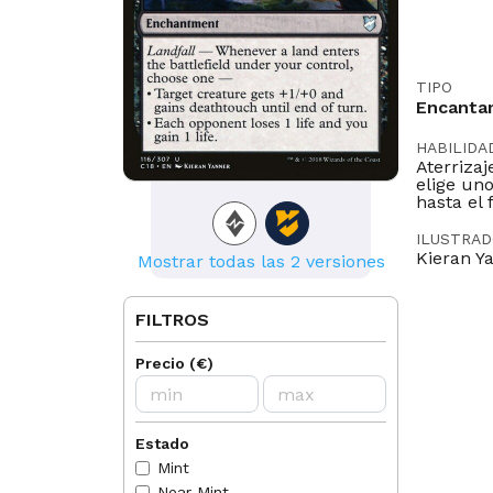
TIPO
Encanta
HABILIDA
Aterriza
elige uno
hasta el 
ILUSTRA
Kieran Y
Mostrar todas las 2 versiones
LEGAL EN
Pioneer
FILTROS
IDIOMAS
Precio
(
€
)
DE
EN
NORMAS
2024-11
Estado
battle
Mint
2024-11
Near Mint