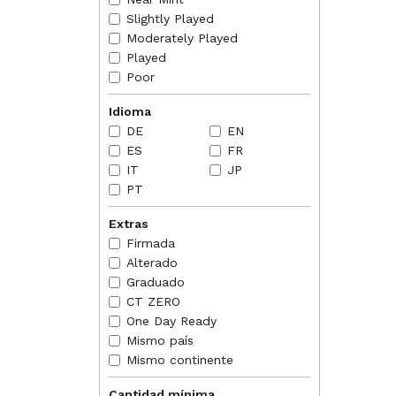
reason.
ability
Slightly Played
Moderately Played
2024-11
perman
Played
order. 
Poor
result,
Idioma
DE
EN
ES
FR
IT
JP
PT
Extras
Firmada
Alterado
Graduado
CT ZERO
One Day Ready
Mismo país
Mismo continente
Cantidad mínima