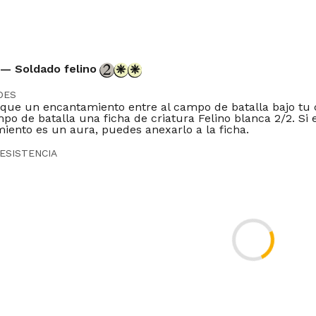
 — Soldado felino
DES
que un encantamiento entre al campo de batalla bajo tu 
po de batalla una ficha de criatura Felino blanca 2/2. Si 
iento es un aura, puedes anexarlo a la ficha.
ESISTENCIA
 nuestro rugido arrasará montañas".
DOR
eynolds
Modern
Legacy
Vintage
Penny
Commander
Oathbreaker
Du