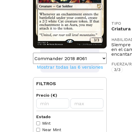
TIPO
Criatura
HABILIDA
Siempre 
en el cam
encantam
FUERZA/R
Mostrar todas las 6 versiones
3/3
TEXTO
FILTROS
"Unidos,
Precio
(
€
)
ILUSTRA
Wayne R
LEGAL EN
Pioneer
Estado
Mint
IDIOMAS
Near Mint