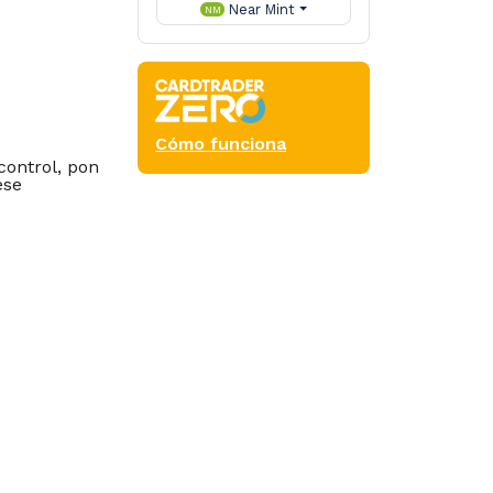
Near Mint
NM
Cómo funciona
control, pon
ese
el