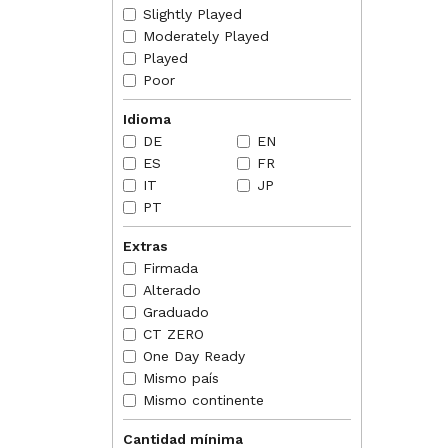
DE
EN
Slightly Played
Moderately Played
NORMAS
2013-07
Played
that to
Poor
Aura w
2013-07
Idioma
by an o
DE
EN
ability
ES
FR
2013-07
token a
IT
JP
Aura le
PT
attache
resolv
Extras
2013-07
Firmada
battle
creatur
Alterado
token. 
Graduado
CT ZERO
One Day Ready
Mismo país
Mismo continente
Cantidad mínima