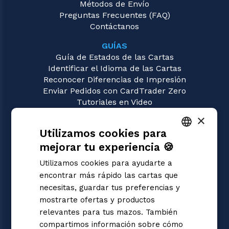
Métodos de Envío
Preguntas Frecuentes (FAQ)
Contáctanos
GUÍAS
Guía de Estados de las Cartas
Identificar el Idioma de las Cartas
Reconocer Diferencias de Impresión
Enviar Pedidos con CardTrader Zero
Tutoriales en Video
×
JUEGOS
Utilizamos cookies para
Flesh and Blood
Magic: the Gathering
mejorar tu experiencia 🍪
ITALIAN
Pokémon
Utilizamos cookies para ayudarte a
Yu-Gi-Oh!
ENGLISH
encontrar más rápido las cartas que
Digimon
SPANISH
necesitas, guardar tus preferencias y
One Piece
mostrarte ofertas y productos
Dragon Ball Super
Cardfight!! Vanguard
relevantes para tus mazos. También
Disney Lorcana
compartimos información sobre cómo