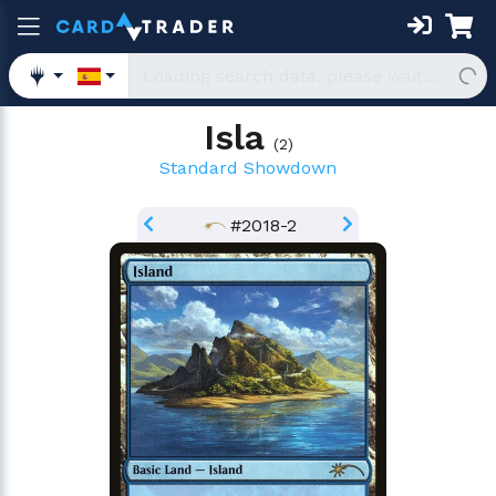
Isla
(
2
)
Standard Showdown
#2018-2