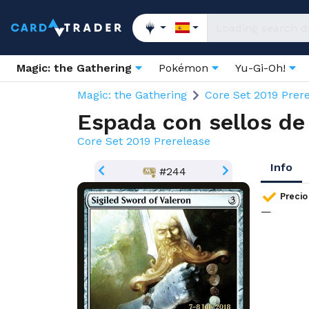
Magic: the Gathering
Pokémon
Yu-Gi-Oh!
Magic: the Gathering
Core Set 2019 Prer
Espada con sellos de
Core Set 2019 Prerelease
Info
#244
Precio
—