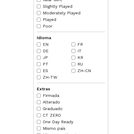
creatur
for ex
Slightly Played
Moderately Played
2018-07
doesn'
Played
equipp
Poor
Idioma
EN
FR
DE
IT
JP
KR
PT
RU
ES
ZH-CN
ZH-TW
Extras
Firmada
Alterado
Graduado
CT ZERO
One Day Ready
Mismo país