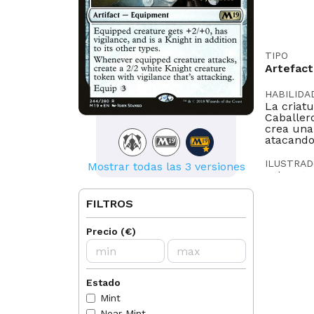
TIPO
Artefac
HABILIDA
La criatu
Caballer
crea una 
atacando.
ILUSTRA
Mostrar todas las 3 versiones
John Sta
LEGAL EN
FILTROS
Historic
Oathbreak
Precio
(
€
)
IDIOMAS
EN
FR
Estado
NORMAS
Mint
2018-07
Near Mint