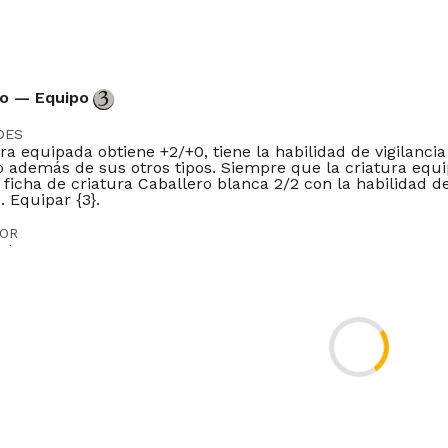
to — Equipo
DES
ra equipada obtiene +2/+0, tiene la habilidad de vigilancia
o además de sus otros tipos. Siempre que la criatura equ
ficha de criatura Caballero blanca 2/2 con la habilidad de
 Equipar {3}.
DOR
nko
Timeless
Gladiator
Pioneer
Modern
Legacy
Vintage
Penny
er
Brawl
Competitivebrawl
Duel
Tlr
DE
IT
JP
KR
PT
RU
ES
ZH-CN
ZH-TW
Although the token is attacking, it was never declared 
-13