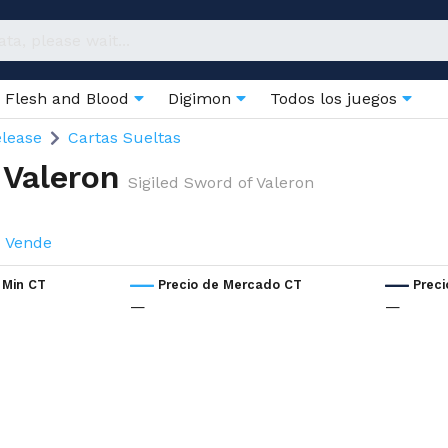
Flesh and Blood
Digimon
Todos los juegos
elease
Cartas Sueltas
 Valeron
Sigiled Sword of Valeron
Vende
 Min CT
Precio de Mercado CT
Prec
—
—