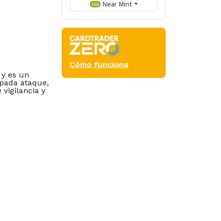
Near Mint
NM
Cómo funciona
 y es un
ipada ataque,
 vigilancia y
Commander
as an attacking