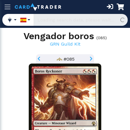
Vengador boros
(
085
)
GRN Guild Kit
#085