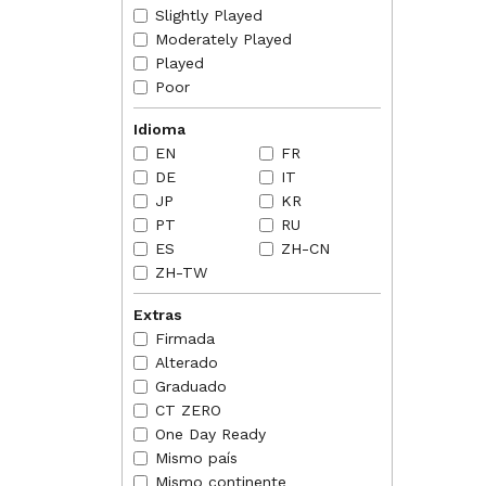
NORMAS
Slightly Played
2018-07
Moderately Played
X when
Played
2018-07
Poor
each sp
2018-07
Idioma
cast it
kicker 
EN
FR
Tormen
DE
IT
2018-07
JP
KR
immedia
PT
RU
attemp
ES
ZH-CN
ZH-TW
Extras
Firmada
Alterado
Graduado
CT ZERO
One Day Ready
Mismo país
Mismo continente