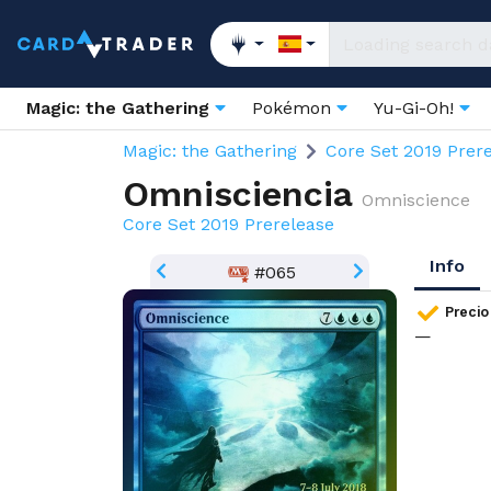
Magic: the Gathering
Pokémon
Yu-Gi-Oh!
Magic: the Gathering
Core Set 2019 Prer
Omnisciencia
Omniscience
Core Set 2019 Prerelease
Info
#065
Precio
—