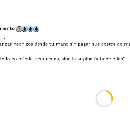
miento
DES
anzar hechizos desde tu mano sin pagar sus costes de m
todo no brinda respuestas, sino la supina falta de ellas".
DOR
 Mayer
Future
Historic
Timeless
Gladiator
Pioneer
Modern
Lega
ommander
Oathbreaker
Standardbrawl
Brawl
Competitivebraw
DE
IT
JP
KR
PT
RU
ES
ZH-CN
ZH-TW