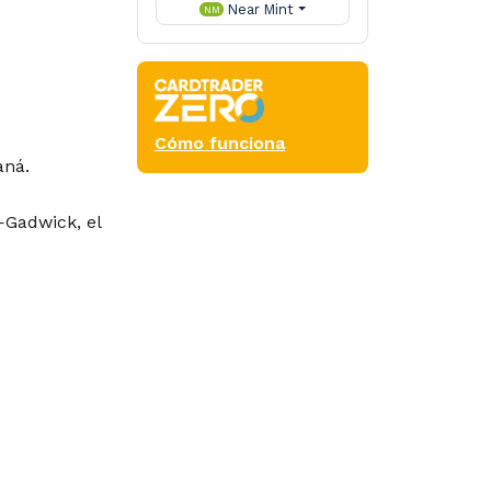
Near Mint
NM
Cómo funciona
aná.
 —Gadwick, el
cy
Vintage
l
Alchemy