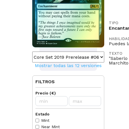
TIPO
Encanta
HABILIDA
Puedes l
TEXTO
"Saberlo 
Marchito
Mostrar todas las 12 versiones
ILUSTRA
Dominik
FILTROS
LEGAL EN
Standard
Precio
(
€
)
Penny
C
Duel
Estado
IDIOMAS
Mint
EN
FR
Near Mint