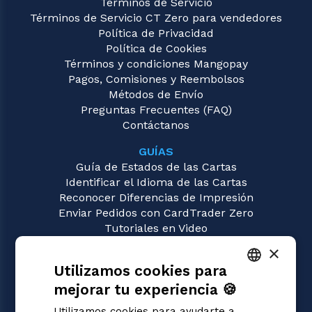
Términos de Servicio
Términos de Servicio CT Zero para vendedores
Política de Privacidad
Política de Cookies
Términos y condiciones Mangopay
Pagos, Comisiones y Reembolsos
Métodos de Envío
Preguntas Frecuentes (FAQ)
Contáctanos
GUÍAS
Guía de Estados de las Cartas
Identificar el Idioma de las Cartas
Reconocer Diferencias de Impresión
Enviar Pedidos con CardTrader Zero
Tutoriales en Video
×
JUEGOS
Utilizamos cookies para
Magic: the Gathering
Pokémon
mejorar tu experiencia 🍪
ITALIAN
Yu-Gi-Oh!
Utilizamos cookies para ayudarte a