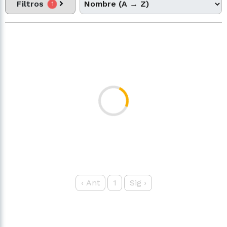
Filtros
1
‹
Ant
1
Sig
›