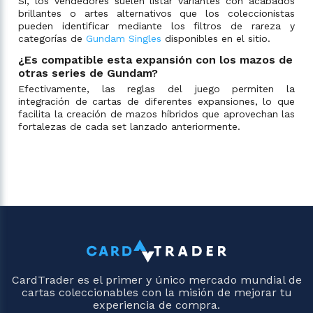
Sí, los vendedores suelen listar variantes con acabados
brillantes o artes alternativos que los coleccionistas
pueden identificar mediante los filtros de rareza y
categorías de
Gundam Singles
disponibles en el sitio.
¿Es compatible esta expansión con los mazos de
otras series de Gundam?
Efectivamente, las reglas del juego permiten la
integración de cartas de diferentes expansiones, lo que
facilita la creación de mazos híbridos que aprovechan las
fortalezas de cada set lanzado anteriormente.
CardTrader es el primer y único mercado mundial de
cartas coleccionables con la misión de mejorar tu
experiencia de compra.