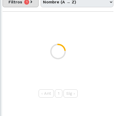
Filtros
1
‹
Ant
1
Sig
›