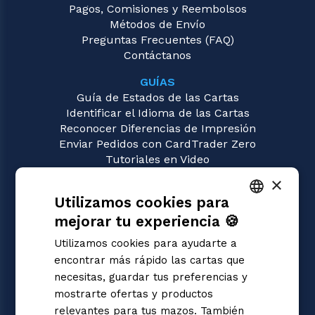
Pagos, Comisiones y Reembolsos
Métodos de Envío
Preguntas Frecuentes (FAQ)
Contáctanos
GUÍAS
Guía de Estados de las Cartas
Identificar el Idioma de las Cartas
Reconocer Diferencias de Impresión
Enviar Pedidos con CardTrader Zero
Tutoriales en Video
×
JUEGOS
Utilizamos cookies para
Gundam
Magic: the Gathering
mejorar tu experiencia 🍪
ITALIAN
Pokémon
Utilizamos cookies para ayudarte a
Yu-Gi-Oh!
ENGLISH
encontrar más rápido las cartas que
Flesh and Blood
SPANISH
necesitas, guardar tus preferencias y
Digimon
mostrarte ofertas y productos
One Piece
Dragon Ball Super
relevantes para tus mazos. También