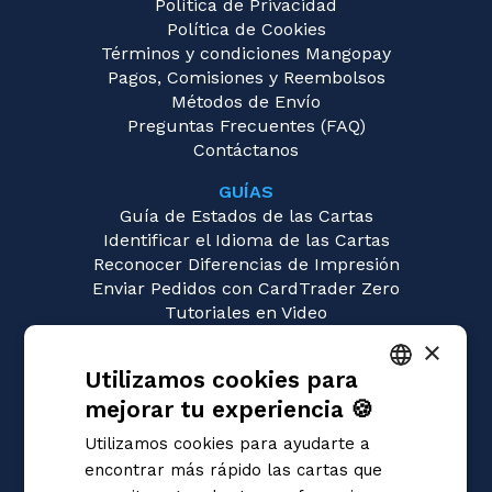
Política de Privacidad
Política de Cookies
Términos y condiciones Mangopay
Pagos, Comisiones y Reembolsos
Métodos de Envío
Preguntas Frecuentes (FAQ)
Contáctanos
GUÍAS
Guía de Estados de las Cartas
Identificar el Idioma de las Cartas
Reconocer Diferencias de Impresión
Enviar Pedidos con CardTrader Zero
Tutoriales en Video
×
JUEGOS
Utilizamos cookies para
Gundam
Magic: the Gathering
mejorar tu experiencia 🍪
ITALIAN
Pokémon
Utilizamos cookies para ayudarte a
Yu-Gi-Oh!
ENGLISH
encontrar más rápido las cartas que
Flesh and Blood
SPANISH